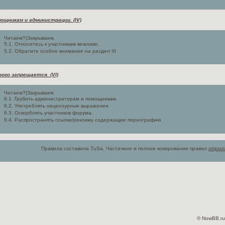
ощникам и администрации. (IV)
Читаем?|Закрываем.
5.1. Относитесь к участникам вежливо.
5.2. Обратите особое внимание на раздел III
ого запрещается. (VI)
Читаем?|Закрываем
6.1. Грубить администраторам и помощникам.
6.2. Употреблять нецензурные выражения.
6.3. Оскорблять участников форума.
6.4. Распространять ссылки/рекламу содержащие порнографию
Правила составила TuSa. Частичное и полное копирование правил
строг
©
NowBB.ru