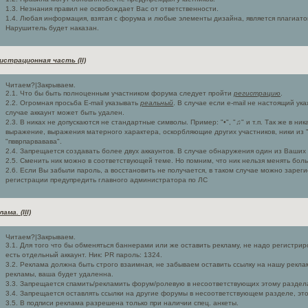
1.3. Незнания правил не освобождает Вас от ответственности.
1.4. Любая информация, взятая с форума и любые элементы дизайна, является плагиатом
Нарушитель будет наказан.
истрационная часть (II)
Читаем?|Закрываем.
2.1. Что бы быть полноценным участником форума следует пройти
регистрацию
.
2.2. Огромная просьба E-mail указывать
реальный
. В случае если e-mail не настоящий ук
случае аккаунт может быть удален.
2.3. В никах не допускаются не стандартные символы. Пример: "•", "♫" и т.п. Так же в н
выражение, выражения матерного характера, оскорбляющие других участников, ники из "
"пвврпарвавава".
2.4. Запрещается создавать более двух аккаунтов. В случае обнаружения один из Ваших 
2.5. Сменить ник можно в соответствующей теме. Но помним, что ник нельзя менять бол
2.6. Если Вы забыли пароль, а восстановить не получается, в таком случае можно зареги
регистрации предупредить главного администратора по ЛС
ама. (III)
Читаем?|Закрываем.
3.1. Для того что бы обменяться баннерами или же оставить рекламу, не надо регистрир
есть отдельный аккаунт. Ник: PR пароль: 1324.
3.2. Реклама должна быть строго взаимная, не забываем оставить ссылку на нашу рекл
рекламы, ваша будет удаленна.
3.3. Запрещается спамить/рекламить форум/ролевую в несоответствующих этому раздел
3.4. Запрещается оставлять ссылки на другие форумы в несоответствующем разделе, это 
3.5. В подписи реклама разрешена только при наличии спец. анкеты.