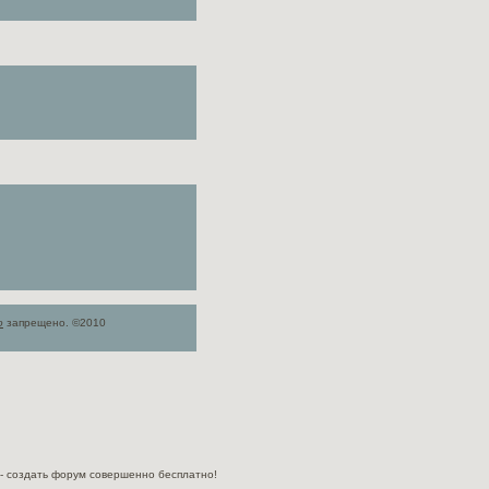
о
запрещено. ©2010
- cоздать форум совершенно бесплатно!