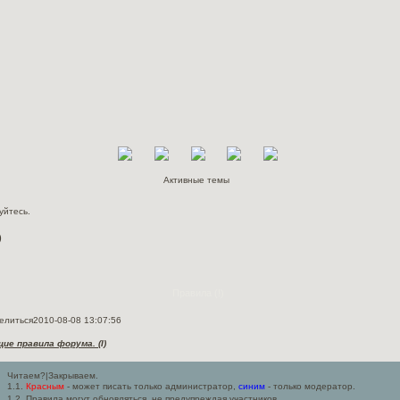
Активные темы
уйтесь
.
)
Правила (!)
елиться
2010-08-08 13:07:56
ие правила форума. (I)
Читаем?|Закрываем.
1.1.
Красным
- может писать только администратор,
синим
- только модератор.
1.2. Правила могут обновляться, не предупреждая участников.