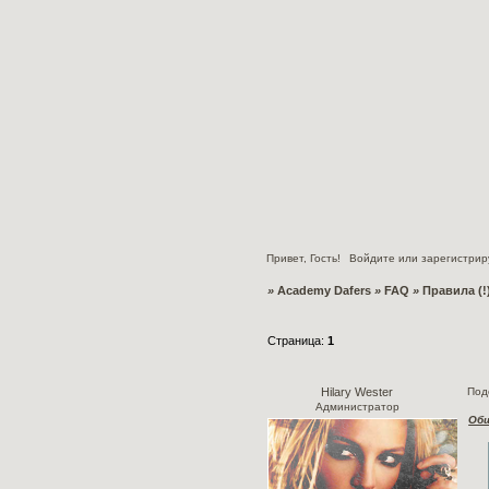
Привет, Гость!
Войдите
или
зарегистрир
»
Academy Dafers
»
FAQ
»
Правила (!
Страница:
1
Под
Hilary Wester
Администратор
Общ