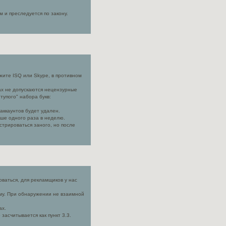
 и преследуется по закону.
ажите ISQ или Skype, в противном
иках не допускаются нецензурные
тупого" набора букв:
аккаунтов будет удален.
ьше одного раза в неделю.
стрироваться заного, но после
оваться, для рекламщиков у нас
аму. При обнаружении не взаимной
ах.
засчитывается как пункт 3.3.